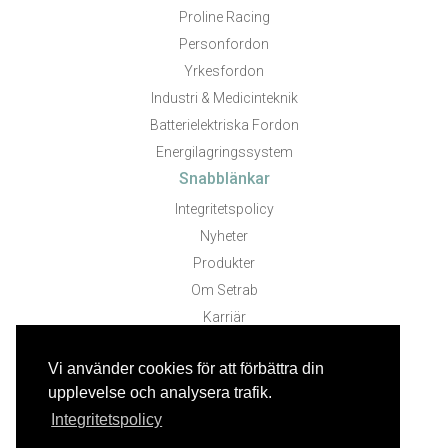
Proline Racing
Personfordon
Yrkesfordon
Industri & Medicinteknik
Batterielektriska Fordon
Energilagringssystem
Snabblänkar
Integritetspolicy
Nyheter
Produkter
Om Setrab
Karriär
Kontakt
Vi använder cookies för att förbättra din
Följ oss
upplevelse och analysera trafik.
Integritetspolicy