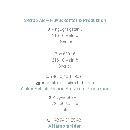
Setrab AB – Huvudkontor & Produktion
Ringugnsgatan 3
216 16 Malmö
Sverige
Box 600 16
216 10 Malmö
Sverige
+46 (0)40 15 80 60
info-oilcoolers@setrab.com
Yinlun Setrab Poland Sp. z o.o. Produktion
Krzywopłoty 1b
78-230 Karlino
Polen
+48 94 31 25 481
Affärsområden