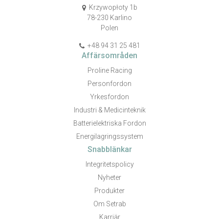
Krzywopłoty 1b
78-230 Karlino
Polen
+48 94 31 25 481
Affärsområden
Proline Racing
Personfordon
Yrkesfordon
Industri & Medicinteknik
Batterielektriska Fordon
Energilagringssystem
Snabblänkar
Integritetspolicy
Nyheter
Produkter
Om Setrab
Karriär